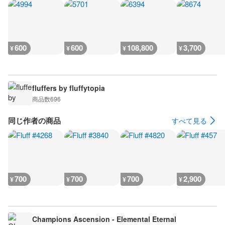
600
600
108,800
3,700
¥
¥
¥
¥
fluffers by fluffytopia
商品数
696
同じ作者の商品
すべて見る
700
700
700
2,900
¥
¥
¥
¥
Champions Ascension - Elemental Eternal