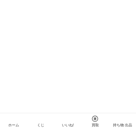
ホーム
くじ
いいね!
買取
持ち物 出品