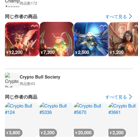
商品数
172
同じ作者の商品
すべて見る
12,200
7,300
2,500
1,200
¥
¥
¥
¥
Crypto Bull Society
商品数
43
同じ作者の商品
すべて見る
3,800
2,200
20,000
2,200
¥
¥
¥
¥