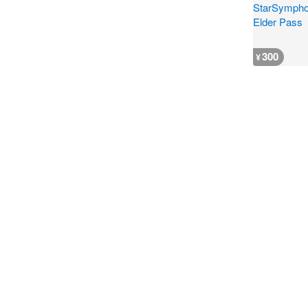
300
¥