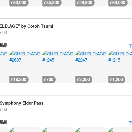
60,000
35,800
29,900
60,000
¥
¥
¥
¥
ELD:AGE" by Cotoh Tsumi
数
115
商品
18,300
700
3,300
1,200
¥
¥
¥
¥
 Symphony Elder Pass
数
112
商品