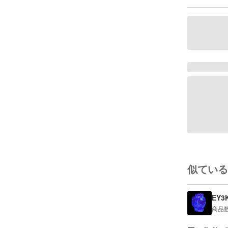
似ている
EY3
商品