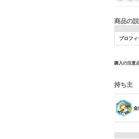
商品の説
プロフィ
購入の注意
持ち主
金