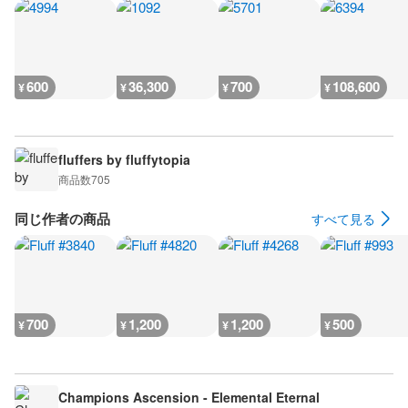
600
36,300
700
108,600
¥
¥
¥
¥
fluffers by fluffytopia
商品数
705
同じ作者の商品
すべて見る
700
1,200
1,200
500
¥
¥
¥
¥
Champions Ascension - Elemental Eternal