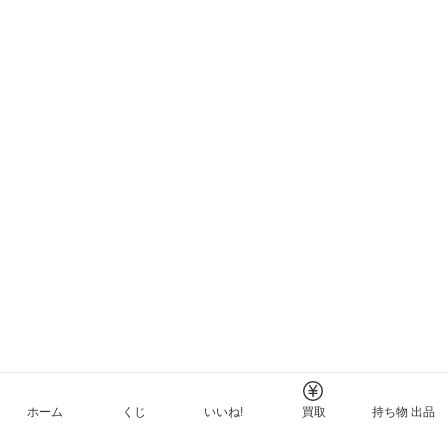
ホーム
くじ
いいね!
買取
持ち物 出品