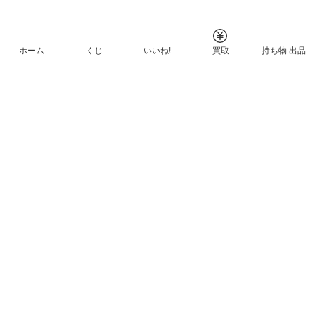
ホーム
くじ
いいね!
買取
持ち物 出品
メルカリNFTについて
ヘルプとガイド
プライバシーと利用規約
© Mercari, Inc.