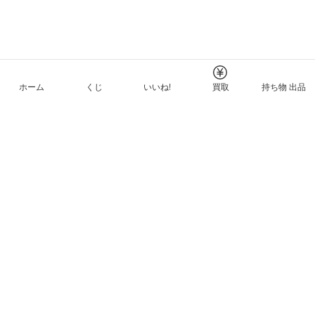
ホーム
くじ
いいね!
買取
持ち物 出品
メルカリNFTについて
ヘルプとガイド
プライバシーと利用規約