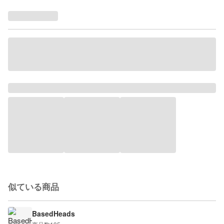
似ている商品
BasedHeads