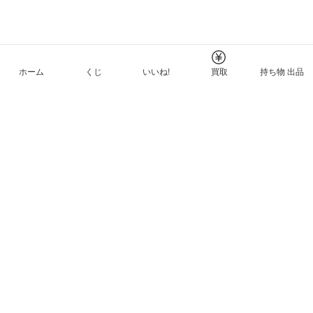
ホーム
くじ
いいね!
買取
持ち物 出品
メルカリNFTについて
ヘルプとガイド
プライバシーと利用規約
© Mercari, Inc.