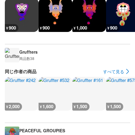
900
900
1,000
900
¥
¥
¥
¥
Gruffters
商品数
38
同じ作者の商品
すべて見る
2,000
1,600
1,500
1,500
¥
¥
¥
¥
PEACEFUL GROUPIES