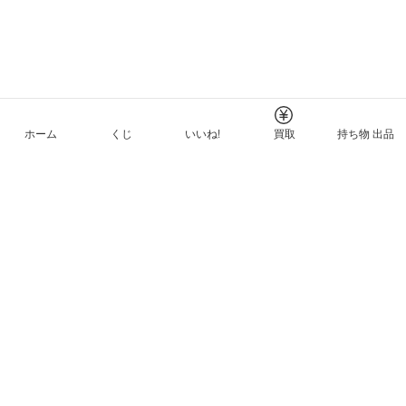
ホーム
くじ
いいね!
買取
持ち物 出品
メルカリNFTについて
ヘルプとガイド
プライバシーと利用規約