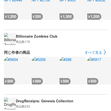
1,200
200
1,300
1,200
¥
¥
¥
¥
Billionaire Zombies Club
商品数
176
同じ作者の商品
すべて見る
500
500
500
500
¥
¥
¥
¥
DrugReceipts: Genesis Collection
商品数
233