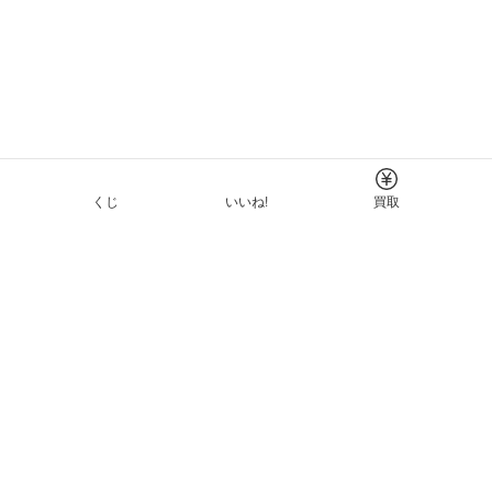
くじ
いいね!
買取
Tについて
イド
ーと利用規約