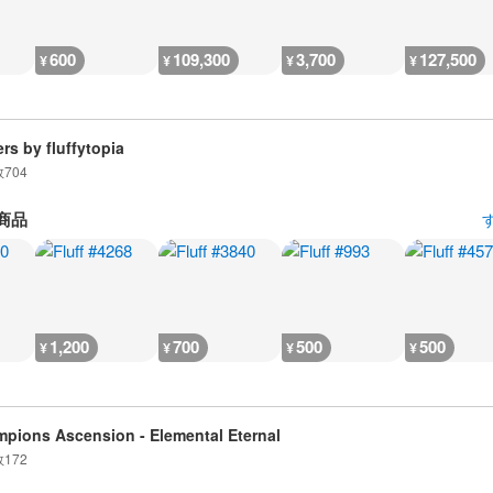
600
109,300
3,700
127,500
¥
¥
¥
¥
ers by fluffytopia
数
704
商品
1,200
700
500
500
¥
¥
¥
¥
pions Ascension - Elemental Eternal
数
172