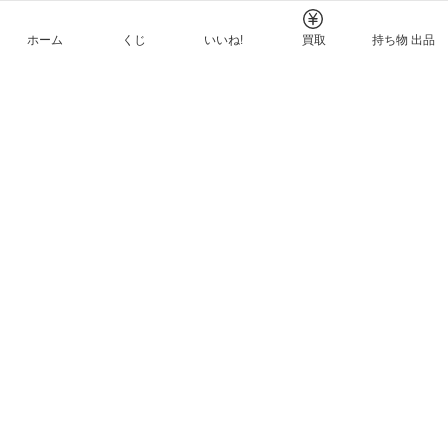
ホーム
くじ
いいね!
買取
持ち物 出品
メルカリNFTについて
ヘルプとガイド
プライバシーと利用規約
© Mercari, Inc.