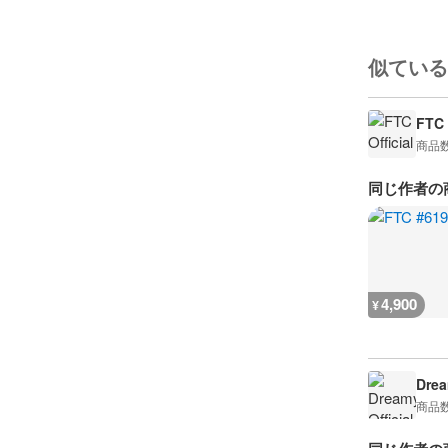
似ている
FTC 
商品
同じ作者の
4,900
¥
Drea
商品