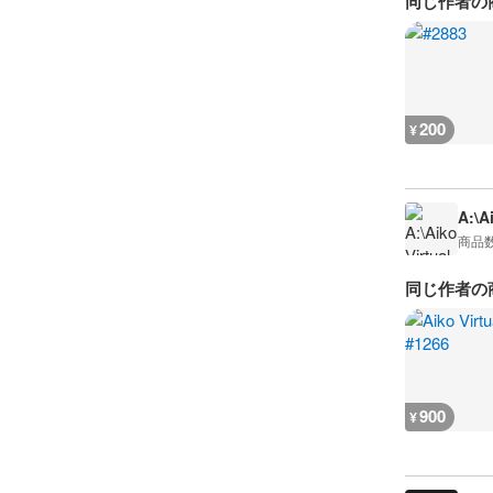
同じ作者の
200
¥
A:\A
商品
同じ作者の
900
¥