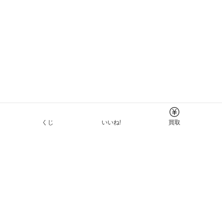
くじ
いいね!
買取
Tについて
イド