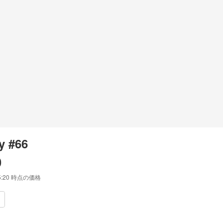
y #66
0
5:20
時点の価格