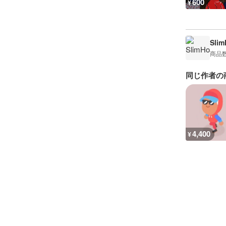
600
¥
Sli
商品
同じ作者の
4,400
¥