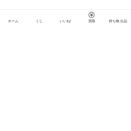
ホーム
くじ
いいね!
買取
持ち物 出品
メルカリNFTについて
ヘルプとガイド
プライバシーと利用規約
© Mercari, Inc.