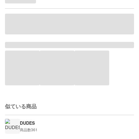
似ている商品
DUDES
商品数
361