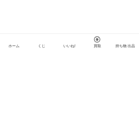
ホーム
くじ
いいね!
買取
持ち物 出品
メルカリNFTについて
ヘルプとガイド
プライバシーと利用規約