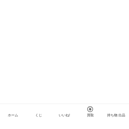
ホーム
くじ
いいね!
買取
持ち物 出品