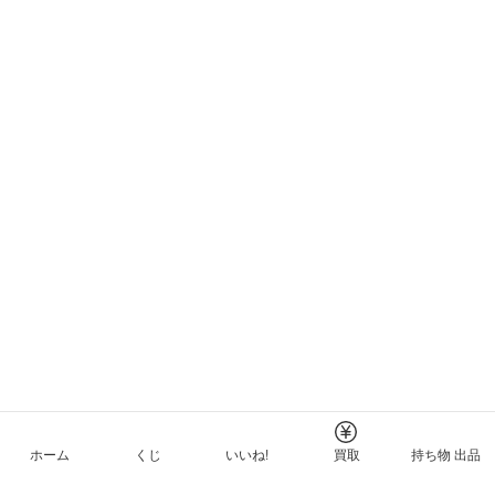
ホーム
くじ
いいね!
買取
持ち物 出品