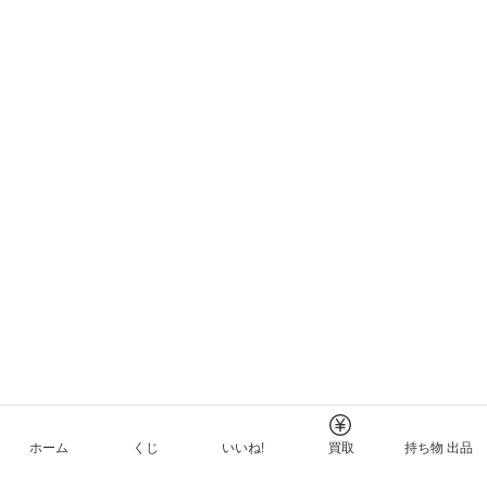
ホーム
くじ
いいね!
買取
持ち物 出品