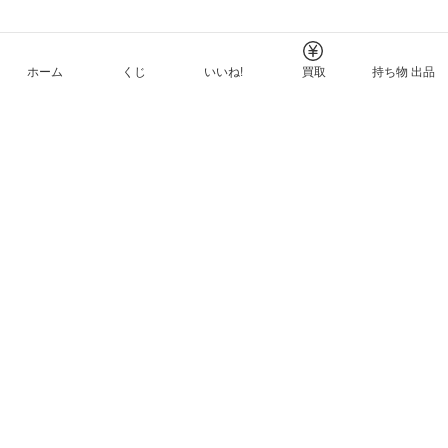
ホーム
くじ
いいね!
買取
持ち物 出品
メルカリNFTについて
ヘルプとガイド
プライバシーと利用規約
© Mercari, Inc.