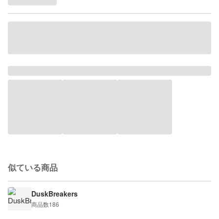
似ている商品
DuskBreakers
商品数
186