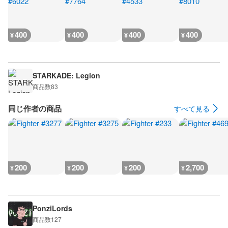
400
400
400
400
¥
¥
¥
¥
STARKADE: Legion
商品数
83
同じ作者の商品
すべて見る
200
200
200
2,700
¥
¥
¥
¥
PonziLords
商品数
127