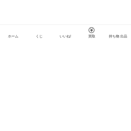
ホーム
くじ
いいね!
買取
持ち物 出品
メルカリNFTについて
ヘルプとガイド
プライバシーと利用規約