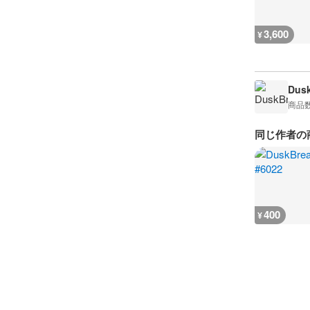
3,600
¥
Dusk
商品
同じ作者の
400
¥