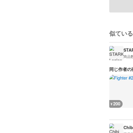
似ている
STA
商品
同じ作者の
200
¥
Chib