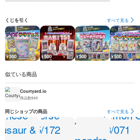
くじを引く
すべて見る
500
500
500
500
¥
¥
¥
¥
似ている商品
Courtyard.io
商品数
849
同じショップの商品
すべて見る