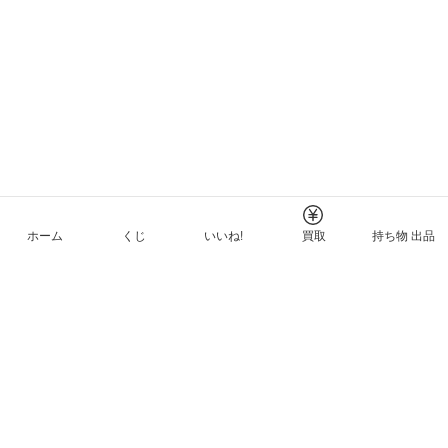
ホーム
くじ
いいね!
買取
持ち物 出品
メルカリNFTについて
ヘルプとガイド
プライバシーと利用規約