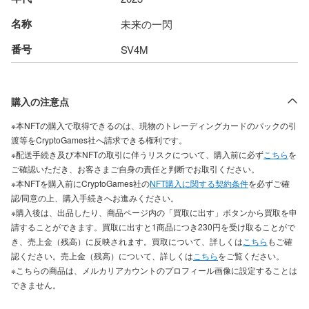
名称
未来の一閃
番号
SV4M
購入の注意点
※本NFTの購入で取得できるのは、現物のトレーディングカードのパックの引
渡等をCryptoGames社へ請求できる権利です。
※配送手続き及び本NFTの取引に伴うリスクについて、購入前に必ず
こちら
を
ご確認いただき、お客さまご自身の責任と判断でお取引ください。
※本NFTを購入前にCryptoGames社の
NFT購入に関する契約条件
を必ずご確
認/同意の上、購入手続きへお進みください。
※購入後は、出品したり、商品ページ内の「買取に出す」ボタンから買取を申
請することができます。買取に出すと1商品につき230円を受け取ることがで
き、売上金（残高）に反映されます。買取について、詳しくは
こちら
もご確
認ください。売上金（残高）について、詳しくは
こちら
をご覧ください。
※こちらの商品は、メルカリアカウントのプロフィール画像に設定することは
できません。