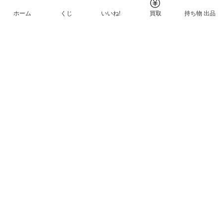
ホーム
くじ
いいね!
買取
持ち物 出品
メルカリNFTについて
ヘルプとガイド
プライバシーと利用規約
© Mercari, Inc.