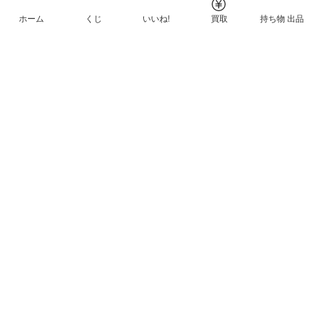
ホーム
くじ
いいね!
買取
持ち物 出品
メルカリNFTについて
ヘルプとガイド
プライバシーと利用規約
© Mercari, Inc.