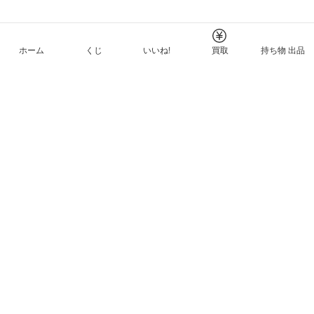
ホーム
くじ
いいね!
買取
持ち物 出品
メルカリNFTについて
ヘルプとガイド
プライバシーと利用規約
© Mercari, Inc.