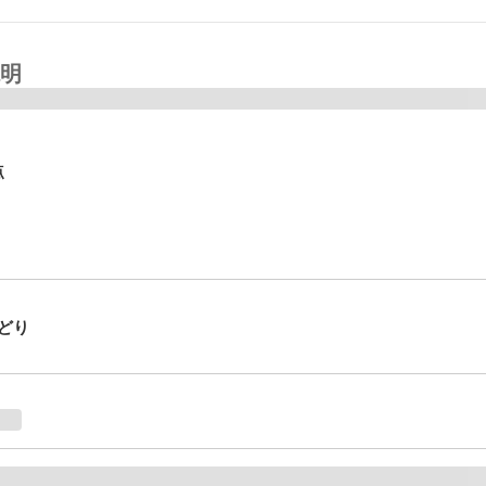
明
点
どり