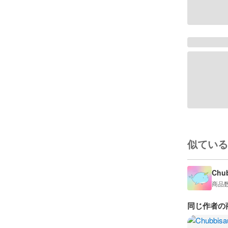
似ている
Chub
商品
同じ作者の