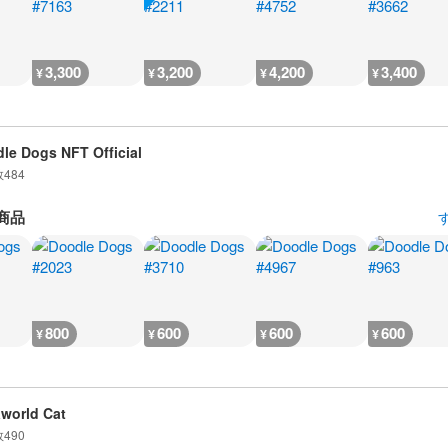
3,300
3,200
4,200
3,400
¥
¥
¥
¥
le Dogs NFT Official
数
484
商品
800
600
600
600
¥
¥
¥
¥
world Cat
数
490