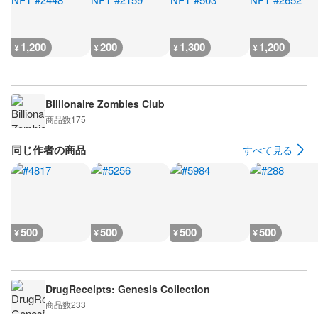
1,200
200
1,300
1,200
¥
¥
¥
¥
Billionaire Zombies Club
商品数
175
同じ作者の商品
すべて見る
500
500
500
500
¥
¥
¥
¥
DrugReceipts: Genesis Collection
商品数
233