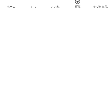
ホーム
くじ
いいね!
買取
持ち物 出品
メルカリNFTについて
ヘルプとガイド
プライバシーと利用規約
© Mercari, Inc.