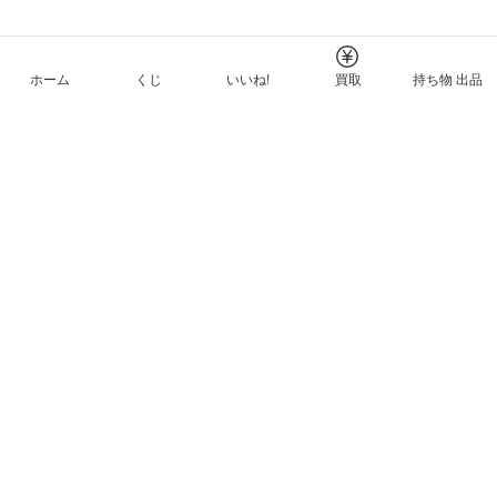
ホーム
くじ
いいね!
買取
持ち物 出品
メルカリNFTについて
ヘルプとガイド
プライバシーと利用規約
© Mercari, Inc.