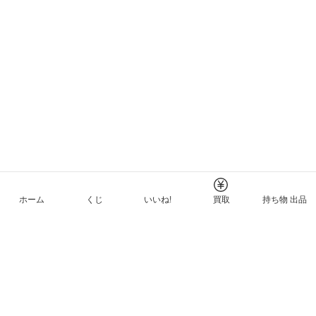
ホーム
くじ
いいね!
買取
持ち物 出品
メルカリNFTについて
ヘルプとガイド