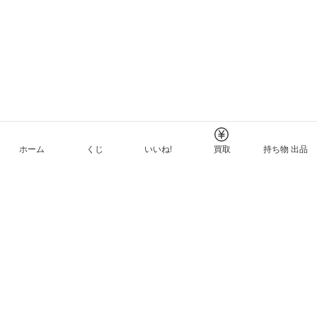
ホーム
くじ
いいね!
買取
持ち物 出品
メルカリNFTについて
ヘルプとガイド
プライバシーと利用規約