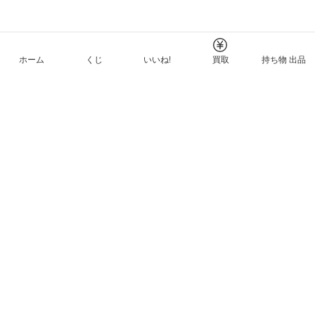
ホーム
くじ
いいね!
買取
持ち物 出品
メルカリNFTについて
ヘルプとガイド
プライバシーと利用規約
© Mercari, Inc.