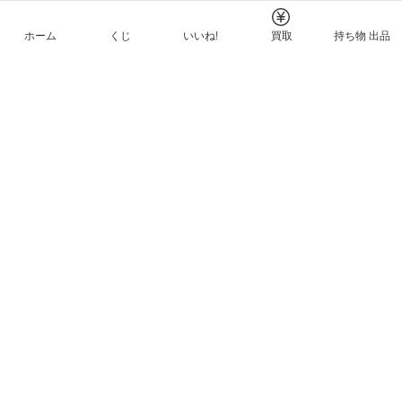
ホーム
くじ
いいね!
買取
持ち物 出品
メルカリNFTについて
ヘルプとガイド
プライバシーと利用規約
© Mercari, Inc.