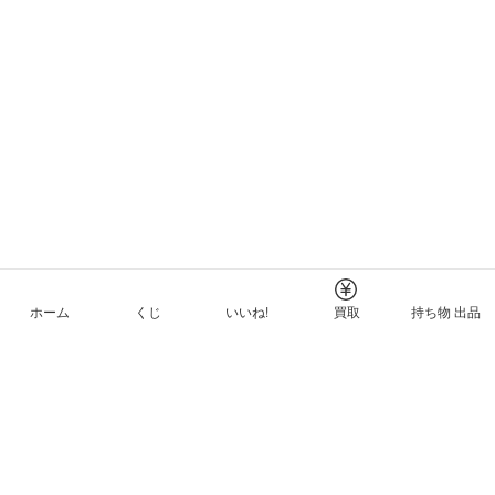
ホーム
くじ
いいね!
買取
持ち物 出品
メルカリNFTについて
ヘルプとガイド