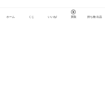
ホーム
くじ
いいね!
買取
持ち物 出品
メルカリNFTについて
ヘルプとガイド
プライバシーと利用規約
© Mercari, Inc.