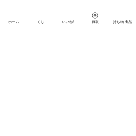
ホーム
くじ
いいね!
買取
持ち物 出品
メルカリNFTについて
ヘルプとガイド
プライバシーと利用規約
© Mercari, Inc.