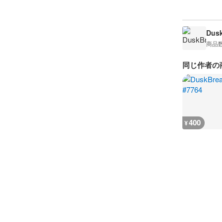
Dusk
商品
同じ作者の
400
¥