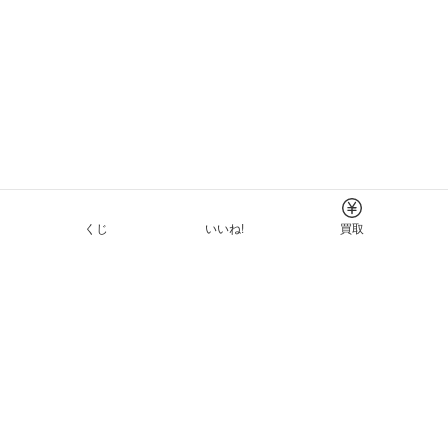
くじ
いいね!
買取
Tについて
イド