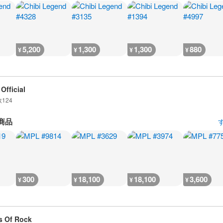
5,200
1,300
1,300
880
¥
¥
¥
¥
Official
数
124
商品
300
18,100
18,100
3,600
¥
¥
¥
¥
 Of Rock