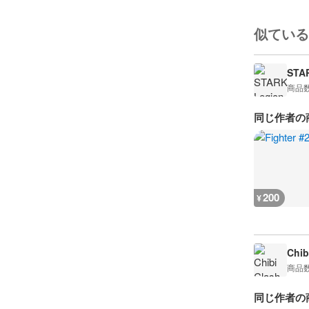
似ている
STA
商品
同じ作者の
200
¥
Chib
商品
同じ作者の