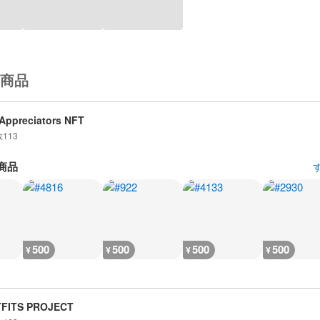
商品
Appreciators NFT
数
113
商品
500
500
500
500
¥
¥
¥
¥
TFITS PROJECT