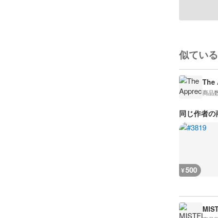
似ている
The 
商品
同じ作者の
500
¥
MIS