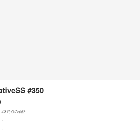
ativeSS #350
0
3:20
時点の価格