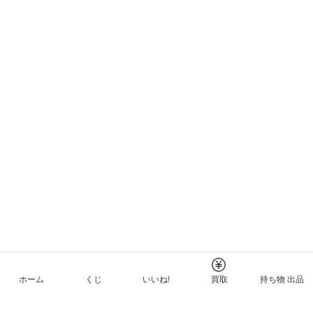
ホーム
くじ
いいね!
買取
持ち物 出品