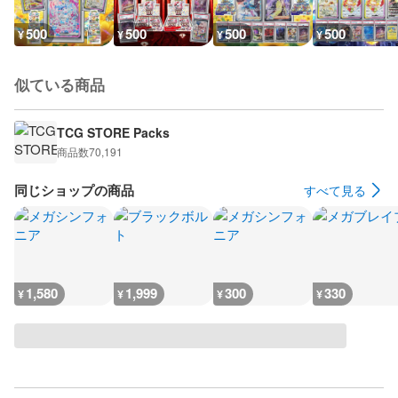
500
500
500
500
¥
¥
¥
¥
似ている商品
TCG STORE Packs
商品数
70,191
同じショップの商品
すべて見る
1,580
1,999
300
330
¥
¥
¥
¥