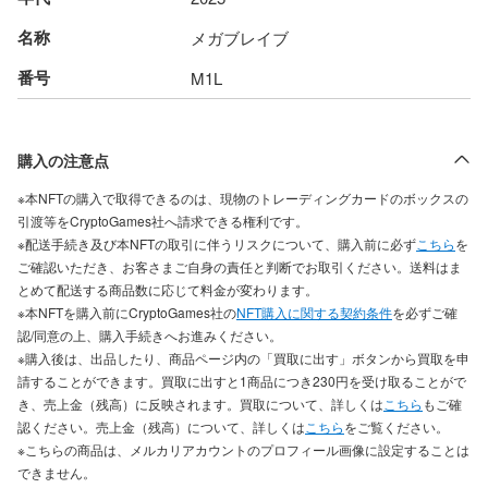
名称
メガブレイブ
番号
M1L
購入の注意点
※本NFTの購入で取得できるのは、現物のトレーディングカードのボックスの
引渡等をCryptoGames社へ請求できる権利です。
※配送手続き及び本NFTの取引に伴うリスクについて、購入前に必ず
こちら
を
ご確認いただき、お客さまご自身の責任と判断でお取引ください。
送料はま
とめて配送する商品数に応じて料金が変わります。
※本NFTを購入前にCryptoGames社の
NFT購入に関する契約条件
を必ずご確
認/同意の上、購入手続きへお進みください。
※購入後は、出品したり、商品ページ内の「買取に出す」ボタンから買取を申
請することができます。買取に出すと1商品につき230円を受け取ることがで
き、売上金（残高）に反映されます。買取について、詳しくは
こちら
もご確
認ください。売上金（残高）について、詳しくは
こちら
をご覧ください。
※こちらの商品は、メルカリアカウントのプロフィール画像に設定することは
できません。