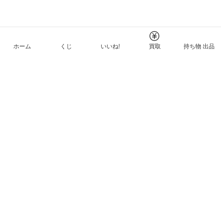
ホーム
くじ
いいね!
買取
持ち物 出品
メルカリNFTについて
ヘルプとガイド
プライバシーと利用規約
© Mercari, Inc.