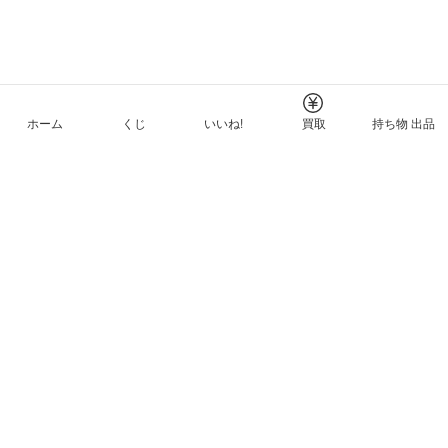
ホーム
くじ
いいね!
買取
持ち物 出品
メルカリNFTについて
ヘルプとガイド
プライバシーと利用規約