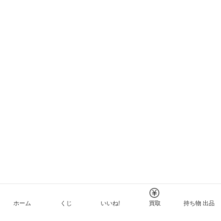
ホーム
くじ
いいね!
買取
持ち物 出品