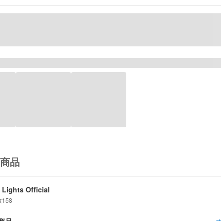
商品
 Lights Official
数
158