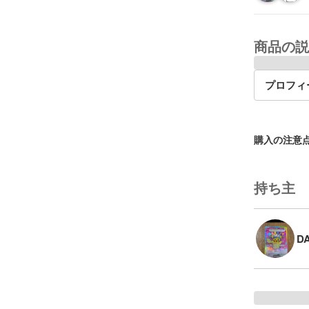
商品の説
プロフィ
購入の注意
持ち主
D