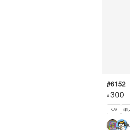
#6152
300
¥
ほし
2