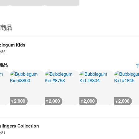
商品
blegum Kids
数
85
商品
2,000
2,000
2,000
2,000
¥
¥
¥
¥
lingers Collection
数
81