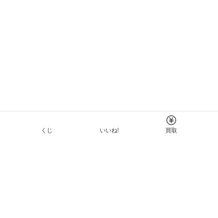
くじ
いいね!
買取
Tについて
イド