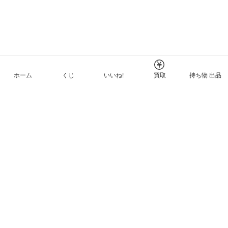
ホーム
くじ
いいね!
買取
持ち物 出品
メルカリNFTについて
ヘルプとガイド
プライバシーと利用規約