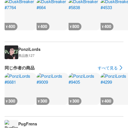
400
400
800
400
¥
¥
¥
¥
PonziLords
商品数
127
同じ作者の商品
すべて見る
300
300
300
400
¥
¥
¥
¥
PugFrens