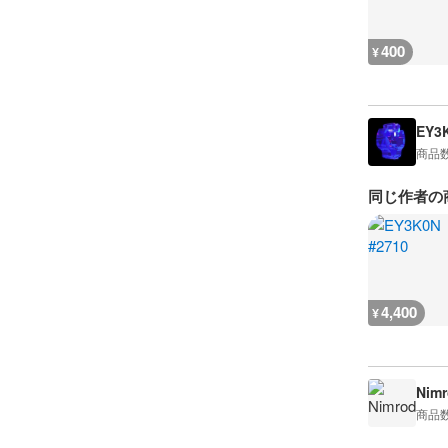
400
¥
EY3
商品
同じ作者の
4,400
¥
Nimr
商品