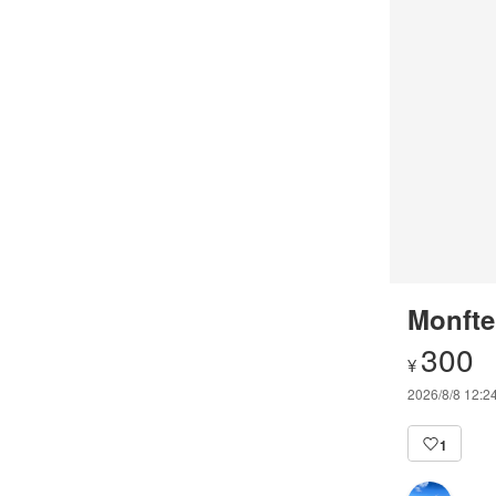
Monfte
300
¥
2026/8/8 12:2
1