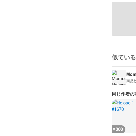
似ている
Momo
商品
同じ作者の
300
¥