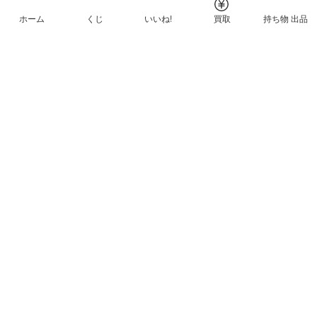
ホーム
くじ
いいね!
買取
持ち物 出品
メルカリNFTについて
ヘルプとガイド
プライバシーと利用規約
© Mercari, Inc.