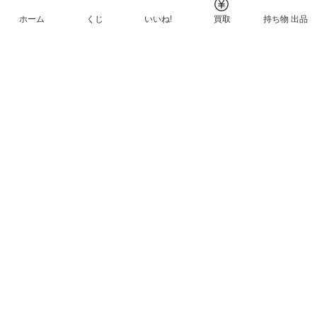
ホーム
くじ
いいね!
買取
持ち物 出品
メルカリNFTについて
ヘルプとガイド
プライバシーと利用規約
© Mercari, Inc.