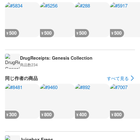
500
500
500
500
¥
¥
¥
¥
DrugReceipts: Genesis Collection
商品数
234
同じ作者の商品
すべて見る
300
800
400
800
¥
¥
¥
¥
Juicebox Frens