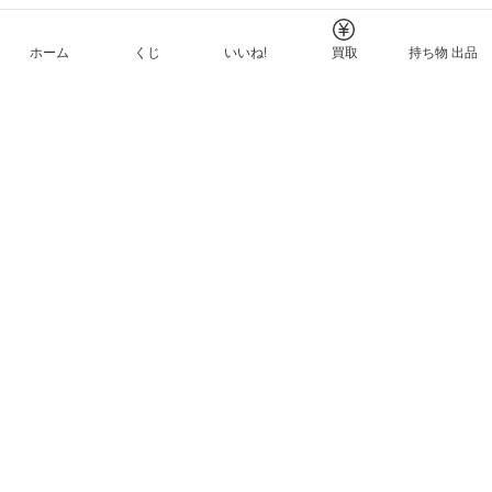
ホーム
くじ
いいね!
買取
持ち物 出品
メルカリNFTについて
ヘルプとガイド
プライバシーと利用規約
© Mercari, Inc.