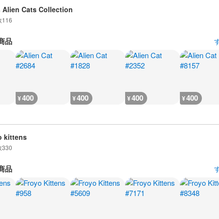
 Alien Cats Collection
数
116
商品
400
400
400
400
¥
¥
¥
¥
o kittens
数
330
商品