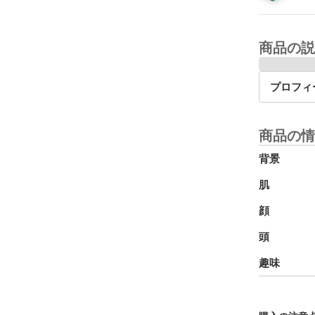
商品の説
プロフィ
商品の情
背景
肌
顔
頭
趣味