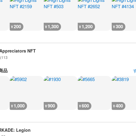
200
1,300
1,200
300
¥
¥
¥
¥
Appreciators NFT
数
113
商品
1,000
900
600
400
¥
¥
¥
¥
RKADE: Legion