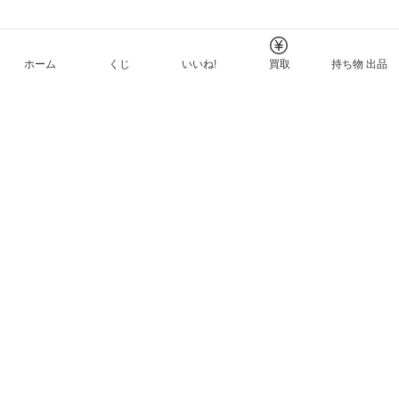
ホーム
くじ
いいね!
買取
持ち物 出品
メルカリNFTについて
ヘルプとガイド
プライバシーと利用規約
© Mercari, Inc.