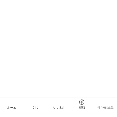
ホーム
くじ
いいね!
買取
持ち物 出品